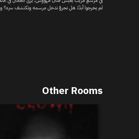
في مرسمٍ مُريب يعيش فنان مهووس، يرى الجمال في الأل
لم يخرجوا أبدًا. هل تجرؤ تدخل مرسمه وتكتشف سره؟ ولا
Other Rooms