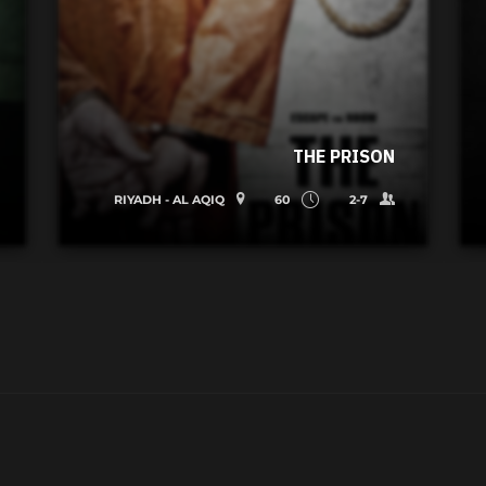
THE PRISON
RIYADH - AL AQIQ
60
2-7