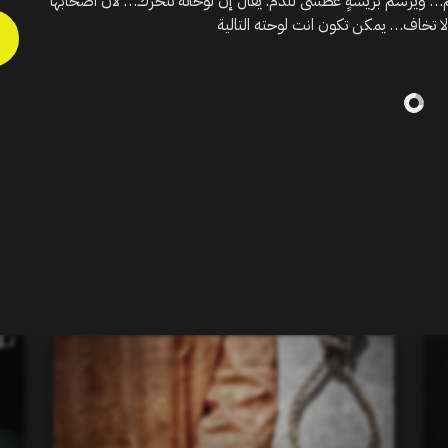
م… ويرسم بريشةٍ عطشى للدم. يقال إن لوحاته تتحرك… لأن أصحابها
 تخاف… يمكن تكون انت لوحته التالية