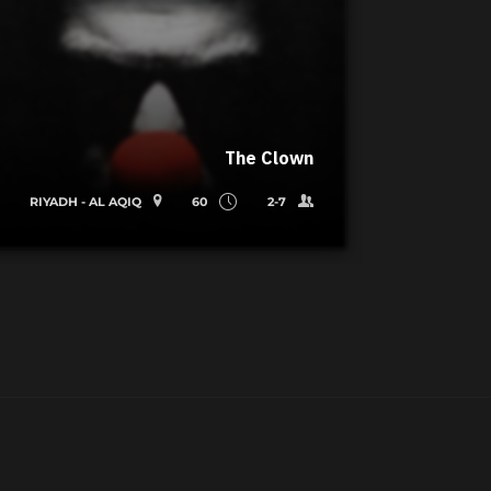
The Clown
RIYADH - AL AQIQ
60
2-7