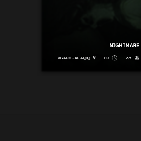
NIGHTMARE
RIYADH - AL AQIQ
60
2-7