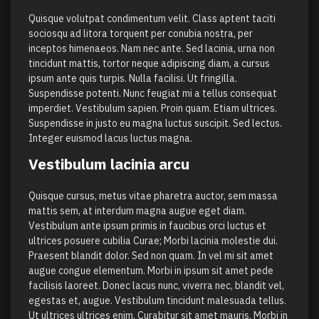
Quisque volutpat condimentum velit. Class aptent taciti
sociosqu ad litora torquent per conubia nostra, per
inceptos himenaeos. Nam nec ante. Sed lacinia, urna non
tincidunt mattis, tortor neque adipiscing diam, a cursus
ipsum ante quis turpis. Nulla facilisi. Ut fringilla.
Suspendisse potenti. Nunc feugiat mi a tellus consequat
imperdiet. Vestibulum sapien. Proin quam. Etiam ultrices.
Suspendisse in justo eu magna luctus suscipit. Sed lectus.
Integer euismod lacus luctus magna.
Vestibulum lacinia arcu
Quisque cursus, metus vitae pharetra auctor, sem massa
mattis sem, at interdum magna augue eget diam.
Vestibulum ante ipsum primis in faucibus orci luctus et
ultrices posuere cubilia Curae; Morbi lacinia molestie dui.
Praesent blandit dolor. Sed non quam. In vel mi sit amet
augue congue elementum. Morbi in ipsum sit amet pede
facilisis laoreet. Donec lacus nunc, viverra nec, blandit vel,
egestas et, augue. Vestibulum tincidunt malesuada tellus.
Ut ultrices ultrices enim. Curabitur sit amet mauris. Morbi in