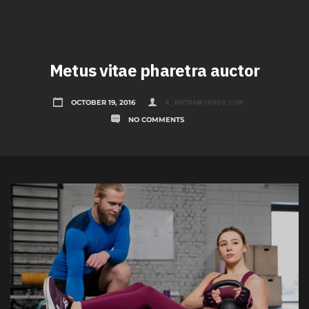
Metus vitae pharetra auctor
A_M6786@YAHOO.COM
OCTOBER 19, 2016
NO COMMENTS