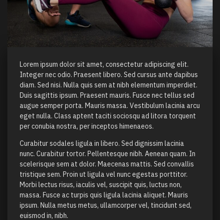
Lorem ipsum dolor sit amet, consectetur adipiscing elit.
Integer nec odio. Praesent libero. Sed cursus ante dapibus
diam. Sed nisi. Nulla quis sem at nibh elementum imperdiet.
Duis sagittis ipsum. Praesent mauris. Fusce nec tellus sed
augue semper porta. Mauris massa. Vestibulum lacinia arcu
eget nulla. Class aptent taciti sociosqu ad litora torquent
per conubia nostra, per inceptos himenaeos.
Curabitur sodales ligula in libero. Sed dignissim lacinia
nunc. Curabitur tortor. Pellentesque nibh. Aenean quam. In
scelerisque sem at dolor. Maecenas mattis. Sed convallis
tristique sem. Proin ut ligula vel nunc egestas porttitor.
Morbi lectus risus, iaculis vel, suscipit quis, luctus non,
massa. Fusce ac turpis quis ligula lacinia aliquet. Mauris
ipsum. Nulla metus metus, ullamcorper vel, tincidunt sed,
euismod in, nibh.